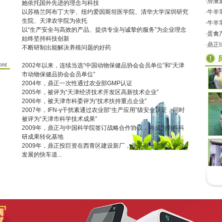
·滑
她依托国外先进的理念与科技
以苏格兰阿布丁大学、纽约爱因斯坦医学院、清华大学深圳研究
·牛
生院、天津农学院为依托
·牛羊
以“生产安全与高效的产品、提供专业与诚挚的服务”为企业理念
·蛋
始终坚持科技创新
·鼎正
不断研制出能解决养殖问题的好药
2002年以来，连续当选“中国动物保健品协会会员单位”和“天津
市动物保健品协会会员单位”
2004年，鼎正一次性通过农业部GMP认证
2005年，被评为“天津经济技术开发区高新技术企业”
2006年，被天津市科委评为“技术扶持重点企业”
2007年，IFN-γ干扰素通过农业部“生产应用”级安全认证，同时
被评为“天津市科学技术成果”
2009年，鼎正与中国科学院签订战略合作协议，将成为中科科
研成果转化基地
2009年，鼎正投巨资在西青区建设新厂，鼎正再一次驶入企业
发展的快车道...