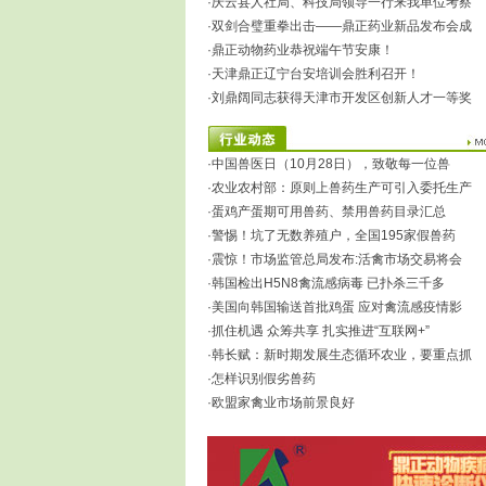
·庆云县人社局、科技局领导一行来我单位考察
·双剑合璧重拳出击——鼎正药业新品发布会成
·鼎正动物药业恭祝端午节安康！
·天津鼎正辽宁台安培训会胜利召开！
·刘鼎阔同志获得天津市开发区创新人才一等奖
·中国兽医日（10月28日），致敬每一位兽
·农业农村部：原则上兽药生产可引入委托生产
·蛋鸡产蛋期可用兽药、禁用兽药目录汇总
·警惕！坑了无数养殖户，全国195家假兽药
·震惊！市场监管总局发布:活禽市场交易将会
·韩国检出H5N8禽流感病毒 已扑杀三千多
·美国向韩国输送首批鸡蛋 应对禽流感疫情影
·抓住机遇 众筹共享 扎实推进“互联网+”
·韩长赋：新时期发展生态循环农业，要重点抓
·怎样识别假劣兽药
·欧盟家禽业市场前景良好