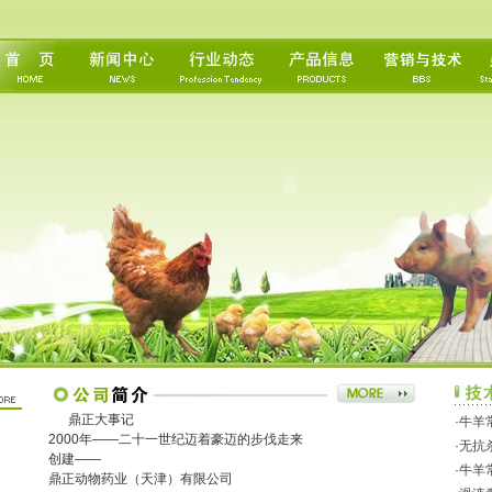
鼎正大事记
·牛羊
2000年――二十一世纪迈着豪迈的步伐走来
·无
创建――
·牛羊
鼎正动物药业（天津）有限公司