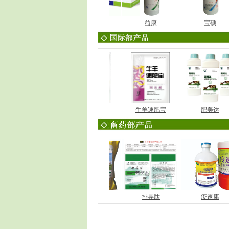
速控90
速康2000
益康
宝碘
牛羊灌服宝
富硒多糖
牛羊速肥宝
肥美达
恩克
百草速肥宝
排异肽
疫速康