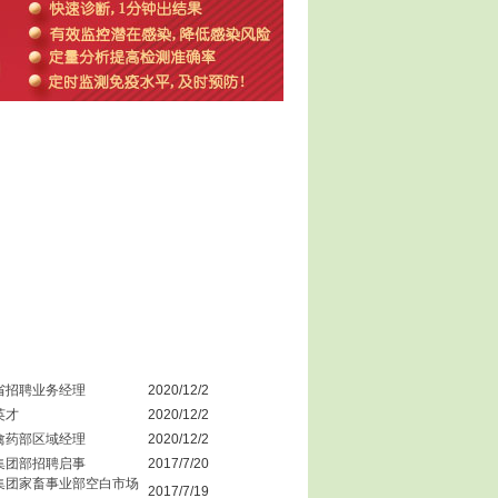
“健康生活、快乐工作”——鼎正药
业2020年度健康体检活动
健康生活、快乐工作
鼎正员工生日会
为了弘扬鼎正公司以人为本的企业
文化，营造温馨舒适的工作环境，
同时也为表达公司对每一位员工的
点滴关怀。鼎正公司于7月31日
济南畜牧博览会展位
公司员工在蓟县旅游
省招聘业务经理
2020/12/2
英才
2020/12/2
禽药部区域经理
2020/12/2
集团部招聘启事
2017/7/20
集团家畜事业部空白市场
公司员工在蓟县旅游
2017/7/19