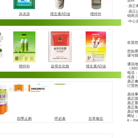
急聘
·鼎正
·鼎正
冰冰凉
维生素AD油
维特补
销商
·中心
欢迎
您如
请与
通讯地
维特补
益母生化散
维生素AD油
（300
电话：0
传真：0
鼎正禽药
订货热线
鼎佳事业
鼎正国际
鼎正畜药
鼎正集团
鼎正销售
网址：w
四季止痢
呼必泰
百草毒抗
e－mai