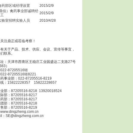
禽药部区域经理设置
2015/2/9
(鼎佳）禽药事业部诚聘经
2015/2/9
员工
实验室招聘实验人员
2010/4/28
公司员工在蓟县旅游
您关注鼎正或莅临考察！
果有关于产品、技术、供应、会议、宣传等事宜，
公司员工在蓟县旅游
我们联系。
址：天津市西青区王稳庄工业园盛达二支路27号
383）
22-87205516转
22-87205516转8221
事业部：022-87205516-8219
史刚获得讲课比赛二等奖
：15822228357 15822228657
部：87205516-8218 13920018524
部：87205516-8217
部：87205516-8217
部：87205516-8218
部：87205516-8219
ww.dingzheng.com.cn
l：SE@dingzheng.com.cn