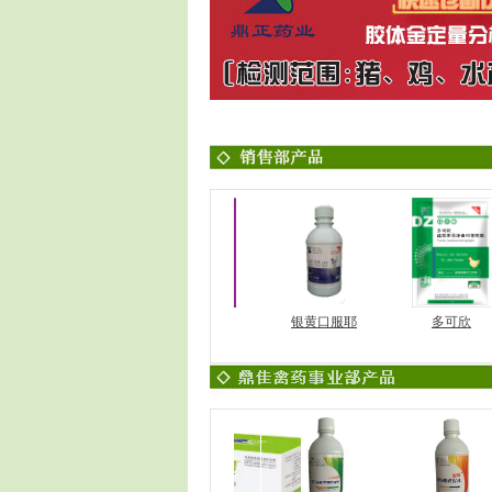
强力ADE粉
肝肾舒
银黄口服耶
多可欣