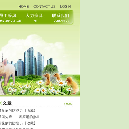
HOME
CONTACT US
LOGIN
“健康生活、快乐工作”——鼎正药
业2020年度健康体检活动
健康生活、快乐工作
鼎正员工生日会
为了弘扬鼎正公司以人为本的企业
文化，营造温馨舒适的工作环境，
同时也为表达公司对每一位员工的
点滴关怀。鼎正公司于7月31日
常见病的防控 九【收藏】
济南畜牧博览会展位
抗杀菌先锋——养殖场的救星
常见病的防控 八【收藏】