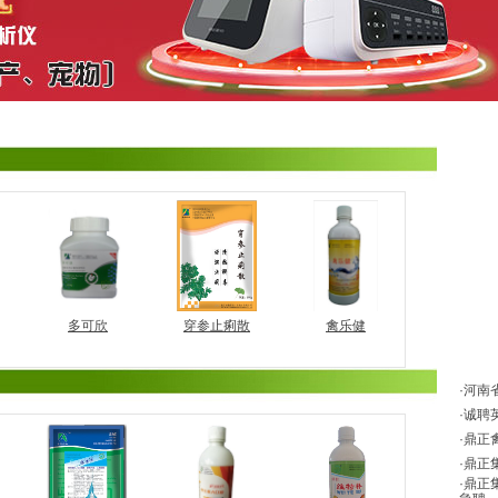
多可欣
穿参止痢散
禽乐健
·河南
·诚聘
·鼎正
·鼎正
·鼎正